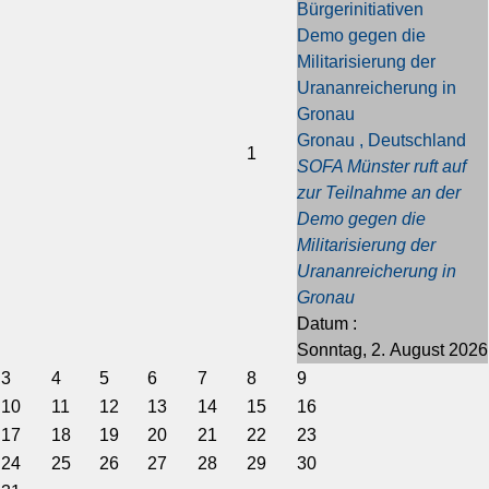
Bürgerinitiativen
g
g
s
s
Demo gegen die
e
e
J
M
Militarisierung der
s
r
a
o
Urananreicherung in
J
M
h
n
Gronau
a
o
r
a
Gronau , Deutschland
h
n
t
1
SOFA Münster ruft auf
r
a
zur Teilnahme an der
t
Demo gegen die
Militarisierung der
Urananreicherung in
Gronau
Datum :
Sonntag, 2. August 2026
3
4
5
6
7
8
9
10
11
12
13
14
15
16
17
18
19
20
21
22
23
24
25
26
27
28
29
30