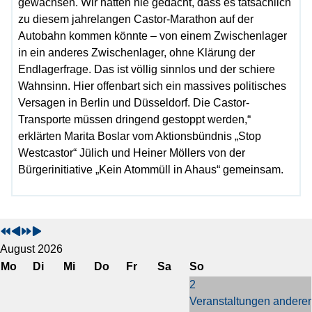
gewachsen. Wir hätten nie gedacht, dass es tatsächlich
zu diesem jahrelangen Castor-Marathon auf der
Autobahn kommen könnte – von einem Zwischenlager
in ein anderes Zwischenlager, ohne Klärung der
Endlagerfrage. Das ist völlig sinnlos und der schiere
Wahnsinn. Hier offenbart sich ein massives politisches
Versagen in Berlin und Düsseldorf. Die Castor-
Transporte müssen dringend gestoppt werden,“
erklärten Marita Boslar vom Aktionsbündnis „Stop
Westcastor“ Jülich und Heiner Möllers von der
Bürgerinitiative „Kein Atommüll in Ahaus“ gemeinsam.
V
V
N
N
o
o
ä
ä
r
r
c
c
August 2026
h
h
h
h
Mo
Di
Mi
Do
Fr
Sa
So
e
e
s
s
2
r
r
t
t
Veranstaltungen anderer
i
i
e
e