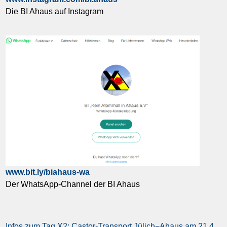
Die BI Ahaus auf Instagram
www.bit.ly/biahaus-wa
Der WhatsApp-Channel der BI Ahaus
Infos zum Tag X2: Castor-Transport Jülich−Ahaus am 21.4.