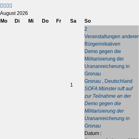
o
o
ä
ä
r
r
c
c
August 2026
h
h
h
h
Mo
Di
Mi
Do
Fr
Sa
So
e
e
s
s
2
r
r
t
t
Veranstaltungen anderer
i
i
e
e
Bürgerinitiativen
g
g
s
s
Demo gegen die
e
e
J
M
Militarisierung der
s
r
a
o
Urananreicherung in
J
M
h
n
Gronau
a
o
r
a
Gronau , Deutschland
h
n
t
1
SOFA Münster ruft auf
r
a
zur Teilnahme an der
t
Demo gegen die
Militarisierung der
Urananreicherung in
Gronau
Datum :