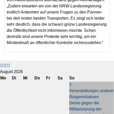
„Zudem erwarten wir von der NRW-Landesregierung
endlich Antworten auf unsere Fragen zu den Pannen
bei den ersten beiden Transporten. Es zeigt sich leider
sehr deutlich, dass die schwarz-grüne Landesregierung
die Öffentlichkeit nicht informieren möchte. Schon
deshalb sind unsere Proteste sehr wichtig, um ein
Mindestmaß an öffentlicher Kontrolle sicherzustellen.“
V
V
N
N
o
o
ä
ä
r
r
c
c
August 2026
h
h
h
h
Mo
Di
Mi
Do
Fr
Sa
So
e
e
s
s
2
r
r
t
t
Veranstaltungen anderer
i
i
e
e
Bürgerinitiativen
g
g
s
s
Demo gegen die
e
e
J
M
Militarisierung der
s
r
a
o