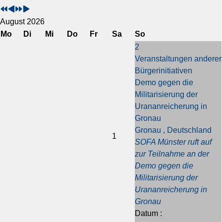
o
o
ä
ä
r
r
c
c
August 2026
h
h
h
h
Mo
Di
Mi
Do
Fr
Sa
So
e
e
s
s
2
r
r
t
t
Veranstaltungen anderer
i
i
e
e
Bürgerinitiativen
g
g
s
s
Demo gegen die
e
e
J
M
Militarisierung der
s
r
a
o
Urananreicherung in
J
M
h
n
Gronau
a
o
r
a
Gronau , Deutschland
h
n
t
1
SOFA Münster ruft auf
r
a
zur Teilnahme an der
t
Demo gegen die
Militarisierung der
Urananreicherung in
Gronau
Datum :