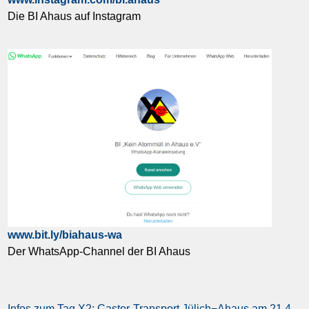
Die BI Ahaus auf Instagram
www.bit.ly/biahaus-wa
Der WhatsApp-Channel der BI Ahaus
Infos zum Tag X2: Castor-Transport Jülich−Ahaus am 21.4.