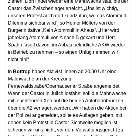
ziehen. Dort findet wieder eine Mahnwache statt, bis der
Castor das Zwischenlager erreicht. „Uns ist wichtig,
unseren Protest auch dort kundzutun, wo das Atommüll-
Dilemma sichtbar wird“, so Heiner Möllers von der
Bürgerinitiative „Kein Atommüll in Ahaus“. „Hier wird
jahrelang Atommüll von A nach B gekarrt und Herr
Spahn faselt davon, im Abbau befindliche AKW wieder
in Betrieb zu nehmen – so einen Unfug nehmen wir
nicht hin!“
In
Bottrop
haben Aktivist_innen ab 20.30 Uhr eine
Mahnwache an der Kreuzung
Fernewaldstraße/Oberhausener Straße angemeldet.
Wenn der Castor in Jülich losfährt, soll die Mahnwache
mit leuchtenden Xen auf die beiden Autobahnbrücken
über die A2 verlagert werden. „Wir haben die Aktion bei
der Polizei angemeldet, sollte es Auflagen geben, mit
denen kein Protest in Castor-Sichtweite möglich ist,
scheuen wir uns nicht, vor dem Verwaltungsgericht zu