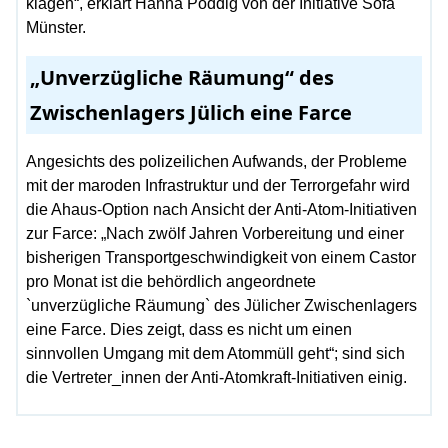
klagen“, erklärt Hanna Poddig von der Initiative Sofa
Münster.
„Unverzügliche Räumung“ des
Zwischenlagers Jülich eine Farce
Angesichts des polizeilichen Aufwands, der Probleme
mit der maroden Infrastruktur und der Terrorgefahr wird
die Ahaus-Option nach Ansicht der Anti-Atom-Initiativen
zur Farce: „Nach zwölf Jahren Vorbereitung und einer
bisherigen Transportgeschwindigkeit von einem Castor
pro Monat ist die behördlich angeordnete
`unverzügliche Räumung` des Jülicher Zwischenlagers
eine Farce. Dies zeigt, dass es nicht um einen
sinnvollen Umgang mit dem Atommüll geht“; sind sich
die Vertreter_innen der Anti-Atomkraft-Initiativen einig.
V
V
N
N