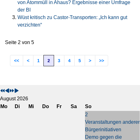
von Atommüll in Ahaus? Ergebnisse einer Umfrage
der BI
Wüst kritisch zu Castor-Transporten: „Ich kann gut
verzichten“
Seite 2 von 5
1
2
3
4
5
V
V
N
N
o
o
ä
ä
r
r
c
c
August 2026
h
h
h
h
Mo
Di
Mi
Do
Fr
Sa
So
e
e
s
s
2
r
r
t
t
Veranstaltungen anderer
i
i
e
e
Bürgerinitiativen
g
g
s
s
Demo gegen die