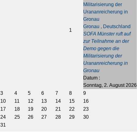
e
e
J
M
Militarisierung der
s
r
a
o
Urananreicherung in
J
M
h
n
Gronau
a
o
r
a
Gronau , Deutschland
h
n
t
1
SOFA Münster ruft auf
r
a
zur Teilnahme an der
t
Demo gegen die
Militarisierung der
Urananreicherung in
Gronau
Datum :
Sonntag, 2. August 2026
3
4
5
6
7
8
9
10
11
12
13
14
15
16
17
18
19
20
21
22
23
24
25
26
27
28
29
30
31