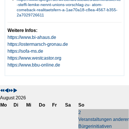
-steffi-lemke-nennt-unions-vorschlag-zu- atom-
comeback-realitaetsfern-a-1ae70a18-c8ea-4567-b355-
2a7029726611
Weitere Infos:
https://www.bi-ahaus.de
https://ostermarsch-gronau.de
https://sofa-ms.de
https://www.westcastor.org
https://www.bbu-online.de
V
V
N
N
o
o
ä
ä
r
r
c
c
August 2026
h
h
h
h
Mo
Di
Mi
Do
Fr
Sa
So
e
e
s
s
2
r
r
t
t
Veranstaltungen anderer
i
i
e
e
Bürgerinitiativen