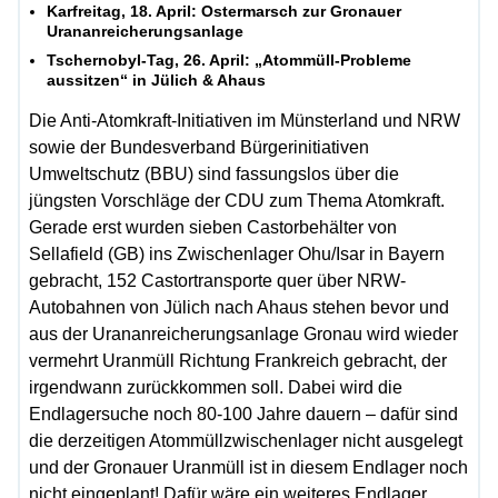
Karfreitag, 18. April: Ostermarsch zur Gronauer
Urananreicherungsanlage
Tschernobyl-Tag, 26. April: „Atommüll-Probleme
aussitzen“ in Jülich & Ahaus
Die Anti-Atomkraft-Initiativen im Münsterland und NRW
sowie der Bundesverband Bürgerinitiativen
Umweltschutz (BBU) sind fassungslos über die
jüngsten Vorschläge der CDU zum Thema Atomkraft.
Gerade erst wurden sieben Castorbehälter von
Sellafield (GB) ins Zwischenlager Ohu/Isar in Bayern
gebracht, 152 Castortransporte quer über NRW-
Autobahnen von Jülich nach Ahaus stehen bevor und
aus der Urananreicherungsanlage Gronau wird wieder
vermehrt Uranmüll Richtung Frankreich gebracht, der
irgendwann zurückkommen soll. Dabei wird die
Endlagersuche noch 80-100 Jahre dauern – dafür sind
die derzeitigen Atommüllzwischenlager nicht ausgelegt
und der Gronauer Uranmüll ist in diesem Endlager noch
nicht eingeplant! Dafür wäre ein weiteres Endlager