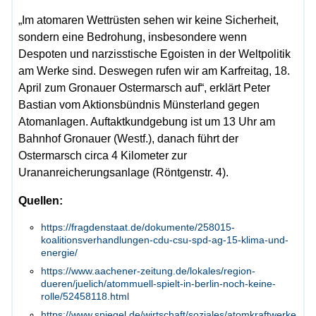
„Im atomaren Wettrüsten sehen wir keine Sicherheit,
sondern eine Bedrohung, insbesondere wenn
Despoten und narzisstische Egoisten in der Weltpolitik
am Werke sind. Deswegen rufen wir am Karfreitag, 18.
April zum Gronauer Ostermarsch auf“, erklärt Peter
Bastian vom Aktionsbündnis Münsterland gegen
Atomanlagen. Auftaktkundgebung ist um 13 Uhr am
Bahnhof Gronauer (Westf.), danach führt der
Ostermarsch circa 4 Kilometer zur
Urananreicherungsanlage (Röntgenstr. 4).
Quellen:
https://fragdenstaat.de/dokumente/258015-
koalitionsverhandlungen-cdu-csu-spd-ag-15-klima-und-
energie/
https://www.aachener-zeitung.de/lokales/region-
dueren/juelich/atommuell-spielt-in-berlin-noch-keine-
rolle/52458118.html
https://www.spiegel.de/wirtschaft/soziales/atomkraftwerke