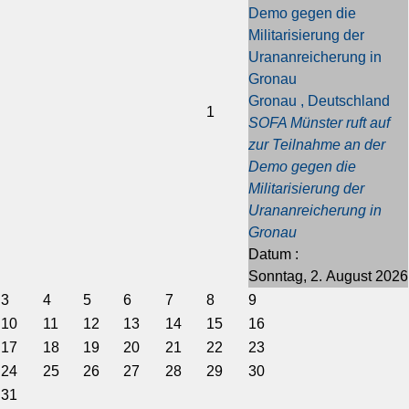
g
g
s
s
Demo gegen die
e
e
J
M
Militarisierung der
s
r
a
o
Urananreicherung in
J
M
h
n
Gronau
a
o
r
a
Gronau , Deutschland
h
n
t
1
SOFA Münster ruft auf
r
a
zur Teilnahme an der
t
Demo gegen die
Militarisierung der
Urananreicherung in
Gronau
Datum :
Sonntag, 2. August 2026
3
4
5
6
7
8
9
10
11
12
13
14
15
16
17
18
19
20
21
22
23
24
25
26
27
28
29
30
31