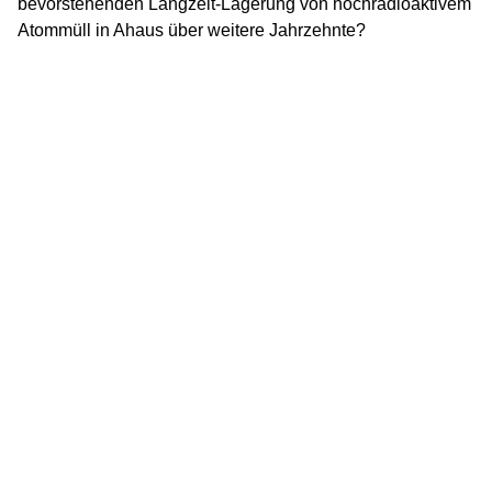
bevorstehenden Langzeit-Lagerung von hochradioaktivem
Atommüll in Ahaus über weitere Jahrzehnte?