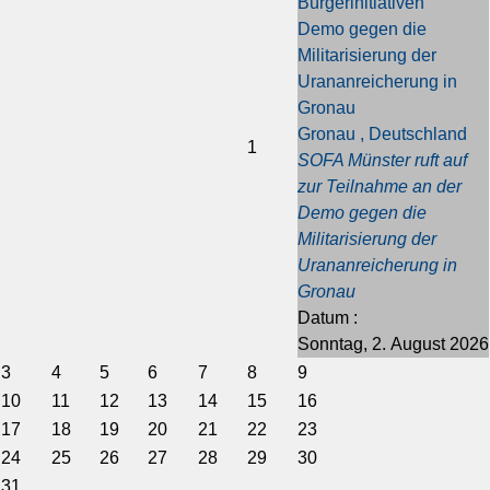
Bürgerinitiativen
g
g
s
s
Demo gegen die
e
e
J
M
Militarisierung der
s
r
a
o
Urananreicherung in
J
M
h
n
Gronau
a
o
r
a
Gronau , Deutschland
h
n
t
1
SOFA Münster ruft auf
r
a
zur Teilnahme an der
t
Demo gegen die
Militarisierung der
Urananreicherung in
Gronau
Datum :
Sonntag, 2. August 2026
3
4
5
6
7
8
9
10
11
12
13
14
15
16
17
18
19
20
21
22
23
24
25
26
27
28
29
30
31