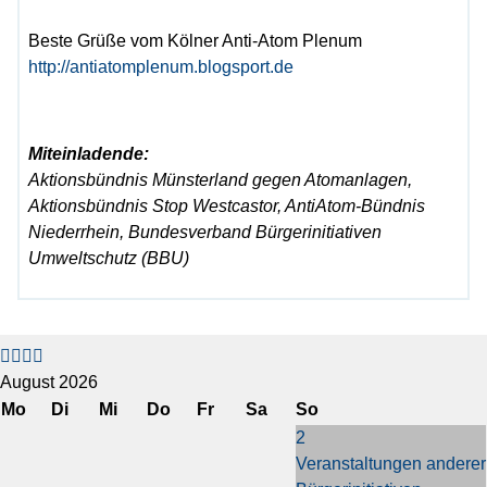
Beste Grüße vom Kölner Anti-Atom Plenum
http://antiatomplenum.blogsport.de
Miteinladende:
Aktionsbündnis Münsterland gegen Atomanlagen,
Aktionsbündnis Stop Westcastor, AntiAtom-Bündnis
Niederrhein, Bundesverband Bürgerinitiativen
Umweltschutz (BBU)
V
V
N
N
o
o
ä
ä
r
r
c
c
August 2026
h
h
h
h
Mo
Di
Mi
Do
Fr
Sa
So
e
e
s
s
2
r
r
t
t
Veranstaltungen anderer
i
i
e
e