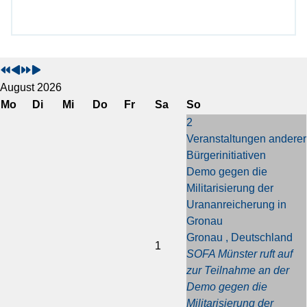
V
V
N
N
o
o
ä
ä
r
r
c
c
August 2026
h
h
h
h
Mo
Di
Mi
Do
Fr
Sa
So
e
e
s
s
2
r
r
t
t
Veranstaltungen anderer
i
i
e
e
Bürgerinitiativen
g
g
s
s
Demo gegen die
e
e
J
M
Militarisierung der
s
r
a
o
Urananreicherung in
J
M
h
n
Gronau
a
o
r
a
Gronau , Deutschland
h
n
t
1
SOFA Münster ruft auf
r
a
zur Teilnahme an der
t
Demo gegen die
Militarisierung der