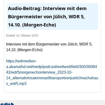
Audio-Beitrag: Interview mit dem
Bürgermeister von Jülich, WDR 5,
14.10. (Morgen-Echo)
Erstellt: 14. Oktober 2023
Interview mit dem Bürgermeister von Jülich, WDR 5,
14.10. (Morgen-Echo):
https://wdrmedien-
a.akamaihd.net/medp/podcast/weltweit/fsk0/300/30084
42/wdr5morgenechointerview_2023-10-
14_alternativlosatommuelltransportvonjuelichnachahau
s_wdr5.mp3
V
V
N
N
o
o
ä
ä