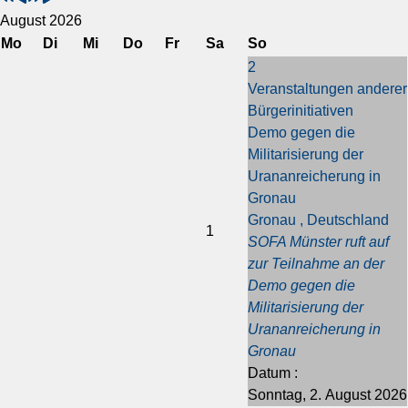
r
r
c
c
August 2026
h
h
h
h
Mo
Di
Mi
Do
Fr
Sa
So
e
e
s
s
2
r
r
t
t
Veranstaltungen anderer
i
i
e
e
Bürgerinitiativen
g
g
s
s
Demo gegen die
e
e
J
M
Militarisierung der
s
r
a
o
Urananreicherung in
J
M
h
n
Gronau
a
o
r
a
Gronau , Deutschland
h
n
t
1
SOFA Münster ruft auf
r
a
zur Teilnahme an der
t
Demo gegen die
Militarisierung der
Urananreicherung in
Gronau
Datum :
Sonntag, 2. August 2026